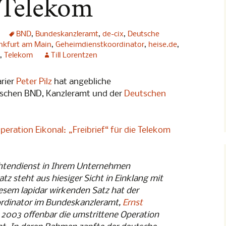
 Telekom
] Albträume:
other“
BND
,
Bundeskanzleramt
,
de-cix
,
Deutsche
] Albträume:
nkfurt am Main
,
Geheimdienstkoordinator
,
heise.de
,
,
Telekom
Till Lorentzen
-Konferenz
arier
Peter Pilz
hat angebliche
schen BND, Kanzleramt und der
Deutschen
rundrechte
ht im Weltall
 Konferenz
ration Eikonal: „Freibrief“ für die Telekom
en
ung
htendienst in Ihrem Unternehmen
z steht aus hiesiger Sicht in Einklang mit
 Konferenz
esem lapidar wirkenden Satz hat der
rdinator im Bundeskanzleramt,
Ernst
p 2
 2003 offenbar die umstrittene Operation