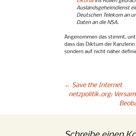
Eikonal
ins Rollen gebrac
Snowden-
gegen Üb
Auslandsgeheimdienst ei
Deutschen Telekom an und
PrismCam
Daten an die NSA.
Angenommen das stimmt, unte
dass das Diktum der Kanzlerin 
sondern auf nicht näher defini
Beitragsnavigation
←
Save the Internet
netzpolitik.org: Versa
Beoba
Schreibe einen 