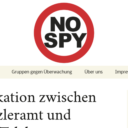
Gruppen gegen Überwachung
Über uns
Impre
 Konferenz
Presse
tion zwischen
 Konferenz
leramt und
] Albträume:
d True Love