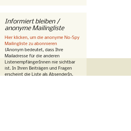
Informiert bleiben /
anonyme Mailingliste
Hier klicken, um die anonyme No-Spy
Mailingliste zu abonnieren
(Anonym bedeutet, dass Ihre
Mailadresse für die anderen
ListenempfängerInnen nie sichtbar
ist. In Ihren Beiträgen und Fragen
erscheint die Liste als AbsenderIn.
Denken Sie daran, Ihre Signatur
abzuschalten.)
Volkszählungsurteil
Wer unsicher ist, ob abweichende