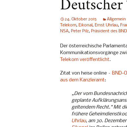
Deutscher
Abendgespräche
[Digitale
„Little Br
24. Oktober 2015
Allgemein
Telekom
,
Eikonal
,
Ernst Uhrlau
[Digitale
,
Fra
„1984“
NSA
,
Peter Pilz
,
Präsident des BND
5. No-Spy
Der österreichische Parlament
Kommunikationsvorgänge zwi
Lesung: G
Telekom
veröffentlicht
gelten nic
.
4. No-Spy
Zitat von heise online –
BND-Ope
aus dem Kanzleramt
:
Lesen geg
Überwach
„Der vom Bundesnachric
geplante Aufklärungsansat
3. No-Spy
geltendem Recht.“ Mit di
frühere Geheimdienstkoo
PrismCam
Uhrlau
, am 30. Dezember