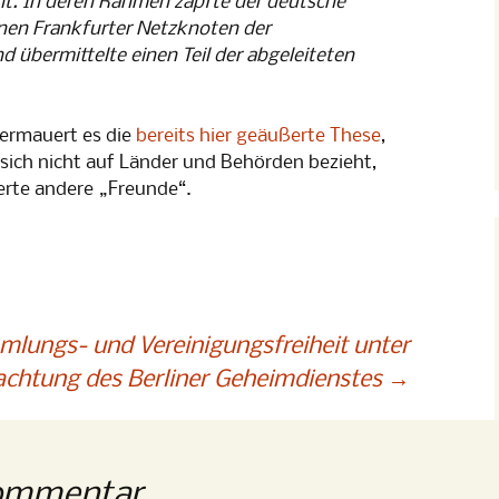
ht. In deren Rahmen zapfte der deutsche
Lesung
erwachung
nen Frankfurter Netzknoten der
 übermittelte einen Teil der abgeleiteten
p 1
rmauert es die
bereits hier geäußerte These
,
sich nicht auf Länder und Behörden bezieht,
erte andere „Freunde“.
mmlungs- und Vereinigungsfreiheit unter
chtung des Berliner Geheimdienstes
→
Kommentar