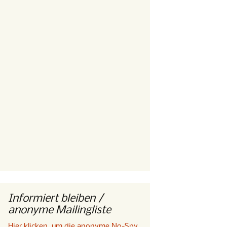
Informiert bleiben /
anonyme Mailingliste
Hier klicken, um die anonyme No-Spy