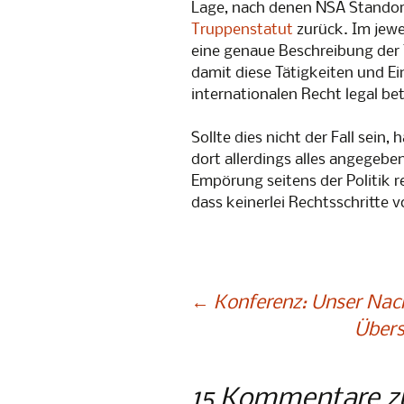
Lage, nach denen NSA Standor
Truppenstatut
zurück. Im jew
eine genaue Beschreibung der T
damit diese Tätigkeiten und 
internationalen Recht legal be
Sollte dies nicht der Fall sein,
dort allerdings alles angegeben
Empörung seitens der Politik r
dass keinerlei Rechtsschritte 
Beitragsnavigation
←
Konferenz: Unser Na
Übers
15 Kommentare z