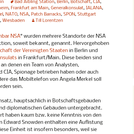
in
Bad Aibling Station
,
Berlin
,
Botschaft
,
CIA
,
heim
,
Frankfurt am Main
,
Generalkonsulat
,
IALANA
,
] Albträume:
other“
el
,
NATO
,
NSA
,
Patch Barracks
,
SPON
,
Stuttgart
,
Wiesbaden
Till Lorentzen
] Albträume:
hbar NSA
“ wurden mehrere Standorte der NSA
ktion, soweit bekannt, genannt. Hervorgehoben
-Konferenz
chaft der Vereinigten Staaten
in Berlin und
nsulats
in Frankfurt/Main. Diese beiden sind
rundrechte
ht im Weltall
, an denen ein Team von Analysten,
 CIA, Spionage betrieben haben oder auch
 Konferenz
dere das Mobiltelefon von Angela Merkel soll
rden sein.
en
ung
Einsatz, hauptsächlich in Botschaftsgebäuden
 Konferenz
 und diplomatischen Gebäuden untergebracht.
Ort haben kaum bzw. keine Kenntnis von den
p 2
on Edward Snowden enthalten eine Auflistung
ese Einheit ist insofern besonders, weil sie