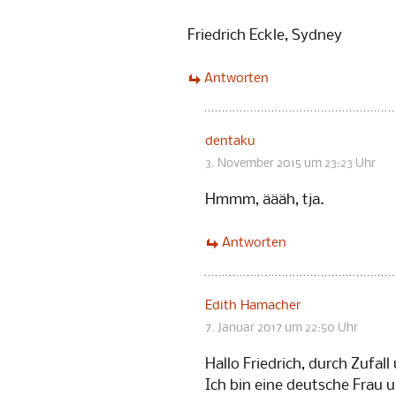
Friedrich Eckle, Sydney
Antworten
dentaku
3. November 2015 um 23:23 Uhr
Hmmm, äääh, tja.
Antworten
Edith Hamacher
7. Januar 2017 um 22:50 Uhr
Hallo Friedrich, durch Zufal
Ich bin eine deutsche Frau u