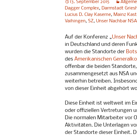
13. September 2015
Allgeme
Abendgespräche
Dagger Complex
,
Darmstadt Gries
[Digitale
„Little Br
Lucius D. Clay Kaserne
,
Mainz Kast
Vaihingen
,
SZ
,
Unser Nachbar NSA
[Digitale
„1984“
Auf der Konferenz „
Unser Nac
in Deutschland und deren Fun
5. No-Spy
wurden die Standorte der
Bots
des
Amerikanischen Generalko
Lesung: G
gelten nic
offenbar die beiden Standorte
zusammengesetzt aus NSA und
4. No-Spy
weiterhin betreiben. Insbeson
von dieser Einheit abgehört wo
Lesen geg
Überwach
Diese Einheit ist weltweit im 
3. No-Spy
oder offiziellen Vertretungen
Die normalen Mitarbeiter vor 
PrismCam
Aktivitäten. Die Unterlagen v
der Standorte dieser Einheit. Di