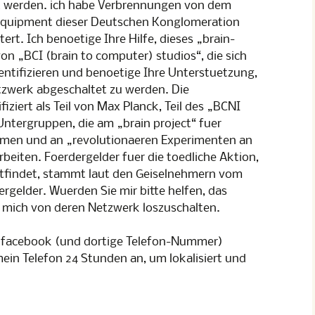
t werden. ich habe Verbrennungen von dem
Equipment dieser Deutschen Konglomeration
rt. Ich benoetige Ihre Hilfe, dieses „brain-
on „BCI (brain to computer) studios“, die sich
dentifizieren und benoetige Ihre Unterstuetzung,
zwerk abgeschaltet zu werden. Die
iziert als Teil von Max Planck, Teil des „BCNI
Untergruppen, die am „brain project“ fuer
men und an „revolutionaeren Experimenten an
eiten. Foerdergelder fuer die toedliche Aktion,
attfindet, stammt laut den Geiselnehmern vom
rgelder. Wuerden Sie mir bitte helfen, das
d mich von deren Netzwerk loszuschalten.
, facebook (und dortige Telefon-Nummer)
mein Telefon 24 Stunden an, um lokalisiert und