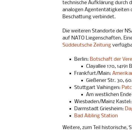
Snowden-
technische Aufklärung durch d
gegen Üb
analogen Agententätigkeiten d
Beschattung verbindet.
PrismCam
Die weiteren Standorte der NS
auf NATO Liegenschaften. Eine
Süddeutsche Zeitung
verfügba
Berlin:
Botschaft der Ver
Clayallee 170, 14191 B
Frankfurt/Main:
Amerikan
Gießener Str. 30, 6
Stuttgart Vaihingen:
Patc
Am westlichen Ende
Wiesbaden/Mainz Kastel
Darmstadt Griesheim:
Da
Bad Aibling Station
Weitere, zum Teil historische,