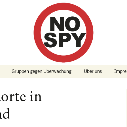
Gruppen gegen Überwachung
Über uns
Impre
 Konferenz
Presse
orte in
 Konferenz
nd
] Albträume:
d True Love