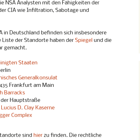
Lesung
ie NSA Analysten mit den Fähigkeiten der
erwachung
er CIA wie Infiltration, Sabotage und
p 1
A in Deutschland befinden sich insbesondere
 Liste der Standorte haben der
Spiegel
und die
r gemacht.
einigten Staaten
erlin
isches Generalkonsulat
0435 Frankfurt am Main
h Barracks
 der Hauptstraße
:
Lucius D. Clay Kaserne
gger Complex
 Standorte sind
hier
zu finden. Die rechtliche