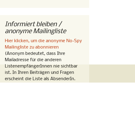
Informiert bleiben /
anonyme Mailingliste
Hier klicken, um die anonyme No-Spy
Mailingliste zu abonnieren
(Anonym bedeutet, dass Ihre
Mailadresse für die anderen
ListenempfängerInnen nie sichtbar
ist. In Ihren Beiträgen und Fragen
erscheint die Liste als AbsenderIn.
Denken Sie daran, Ihre Signatur
abzuschalten.)
Volkszählungsurteil
Wer unsicher ist, ob abweichende