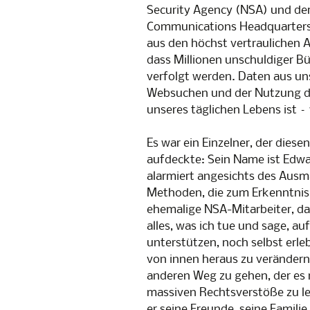
Snowden-
Security Agency (NSA) und de
gegen Üb
Communications Headquarters
PrismCam
aus den höchst vertraulichen A
dass Millionen unschuldiger Bü
verfolgt werden. Daten aus un
Websuchen und der Nutzung der 
unseres täglichen Lebens ist 
Es war ein Einzelner, der dies
aufdeckte: Sein Name ist Edw
alarmiert angesichts des Ausm
Methoden, die zum Erkenntnisg
ehemalige NSA-Mitarbeiter, das
alles, was ich tue und sage, au
unterstützen, noch selbst erl
von innen heraus zu verändern
anderen Weg zu gehen, der es
massiven Rechtsverstöße zu l
er seine Freunde, seine Familie