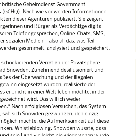
Lesung
r britische Geheimdienst Government
erwachung
 (GCHQ). Nach wie vor werden Informationen
p 1
kten dieser Agenturen publiziert. Sie zeigen,
rgerinnen und Bürger als Verdächtige digital
seren Telefongesprächen, Online-Chats, SMS,
sozialen Medien – also all das, was Teil
– werden gesammelt, analysiert und gespeichert.
en schockierenden Verrat an der Privatsphäre
ard Snowden. Zunehmend desillusioniert und
aßes der Überwachung und der illegalen
ewinn eingesetzt wurden, realisierte der
s er „nicht in einer Welt leben möchte, in der
fgezeichnet wird. Das will ich weder
eben.“ Nach erfolglosen Versuchen, das System
, sah sich Snowden gezwungen, den einzig
 möglich machte, die Aufmerksamkeit auf diese
enken: Whistleblowing. Snowden wusste, dass
 und sein Land vielleicht nie wiedersehen würde.