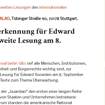
] Albträume:
tweiten Lesungen
des
internationalen
other“
ALAO
, Tübinger Straße 90, 70178 Stuttgart.
] Albträume:
nerkennung für Edward
-Konferenz
eite Lesung am 8.
rundrechte
ht im Weltall
 Konferenz
ival berlin (ilb)
rief alle Menschen, Institutionen,
heit und Bürgerrechte wichtig sind, zur
en
ung
n Lesung für Edward Snowden am 8. September
n Texte zum Thema Überwachung.
 Konferenz
e der „Guardian“ den ersten einer langen Reihe
p 2
t von Staaten und Unternehmen betriebene
um standen die amerikanische National