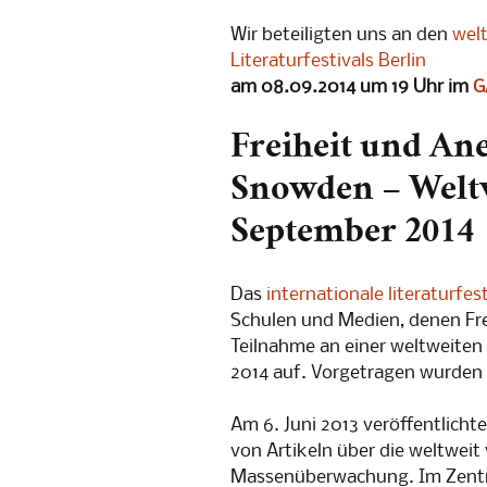
Abendgespräche
[Digitale
Wir beteiligten uns an den
wel
„Little Br
Literaturfestivals Berlin
am 08.09.2014 um 19 Uhr im
G
[Digitale
„1984“
Freiheit und A
5. No-Spy
Snowden – Weltw
Lesung: G
September 2014
gelten nic
4. No-Spy
Das
internationale literaturfest
Schulen und Medien, denen Frei
Lesen geg
Überwach
Teilnahme an einer weltweite
2014 auf. Vorgetragen wurde
3. No-Spy
Am 6. Juni 2013 veröffentlicht
PrismCam
von Artikeln über die weltwei
Massenüberwachung. Im Zentr