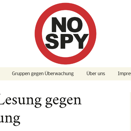
Gruppen gegen Überwachung
Über uns
Impre
 Konferenz
Presse
esung gegen
 Konferenz
ung
] Albträume:
d True Love