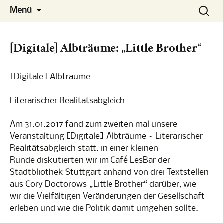
Die Konferenz
Zum
Suchen
No-Spy
Menü
Inhalt
nach:
springen
[Digitale] Albträume: „Little Brother“
[Digitale] Albträume
Literarischer Realitätsabgleich
Am 31.01.2017 fand zum zweiten mal unsere
Veranstaltung [Digitale] Albträume – Literarischer
Realitätsabgleich statt. in einer kleinen
Runde diskutierten wir im Café LesBar der
Stadtbliothek Stuttgart anhand von drei Textstellen
aus Cory Doctorows „Little Brother“ darüber, wie
wir die Vielfältigen Veränderungen der Gesellschaft
erleben und wie die Politik damit umgehen sollte.