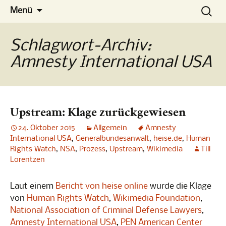
Die Konferenz
Zum
Suchen
No-Spy
Menü
Inhalt
nach:
springen
Schlagwort-Archiv:
Amnesty International USA
Upstream: Klage zurückgewiesen
24. Oktober 2015
Allgemein
Amnesty
International USA
,
Generalbundesanwalt
,
heise.de
,
Human
Rights Watch
,
NSA
,
Prozess
,
Upstream
,
Wikimedia
Till
Lorentzen
Laut einem
Bericht von heise online
wurde die Klage
von
Human Rights Watch
,
Wikimedia Foundation
,
National Association of Criminal Defense Lawyers
,
Amnesty International USA
,
PEN American Center