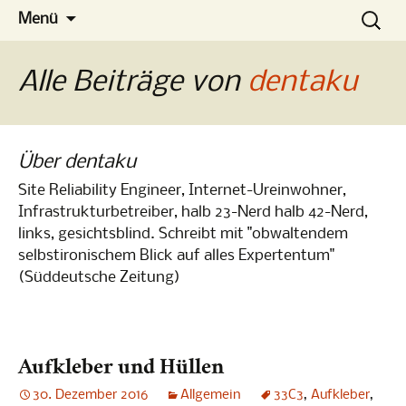
Die Konferenz
Zum
Suchen
No-Spy
Menü
Inhalt
nach:
springen
Alle Beiträge von
dentaku
Über dentaku
Site Reliability Engineer, Internet-Ureinwohner,
Infrastrukturbetreiber, halb 23-Nerd halb 42-Nerd,
links, gesichtsblind. Schreibt mit "obwaltendem
selbstironischem Blick auf alles Expertentum"
(Süddeutsche Zeitung)
Aufkleber und Hüllen
30. Dezember 2016
Allgemein
33C3
,
Aufkleber
,