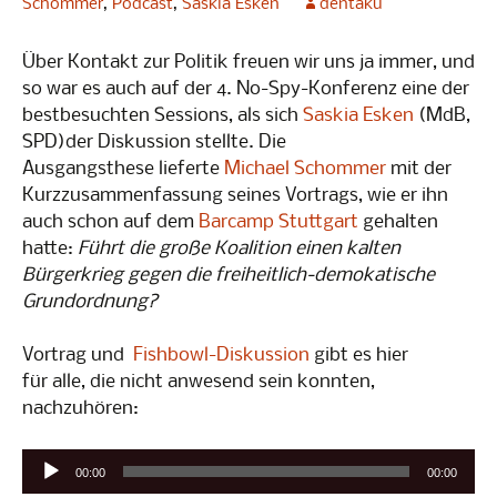
Schommer
,
Podcast
,
Saskia Esken
dentaku
Über Kontakt zur Politik freuen wir uns ja immer, und
so war es auch auf der 4. No-Spy-Konferenz eine der
bestbesuchten Sessions, als sich
Saskia Esken
(MdB,
SPD)der Diskussion stellte. Die
Ausgangsthese lieferte
Michael Schommer
mit der
Kurzzusammenfassung seines Vortrags, wie er ihn
auch schon auf dem
Barcamp Stuttgart
gehalten
hatte:
Führt die große Koalition einen kalten
Bürgerkrieg gegen die freiheitlich-demokatische
Grundordnung?
Vortrag und
Fishbowl-Diskussion
gibt es hier
für alle, die nicht anwesend sein konnten,
nachzuhören:
Audio-
00:00
00:00
Player