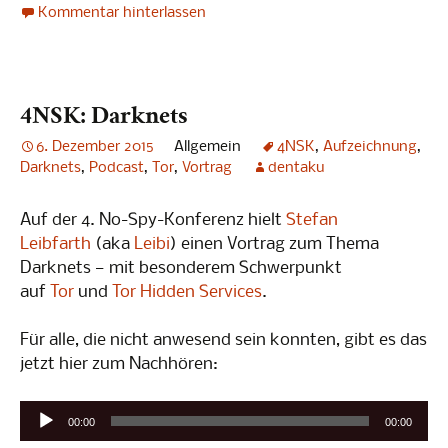
Kommentar hinterlassen
4NSK: Darknets
6. Dezember 2015
Allgemein
4NSK
,
Aufzeichnung
,
Darknets
,
Podcast
,
Tor
,
Vortrag
dentaku
Auf der 4. No-Spy-Konferenz hielt
Stefan
Leibfarth
(aka
Leibi
) einen Vortrag zum Thema
Darknets — mit besonderem Schwerpunkt
auf
Tor
und
Tor Hidden Services
.
Für alle, die nicht anwesend sein konnten, gibt es das
jetzt hier zum Nachhören:
Audio-
00:00
00:00
Player