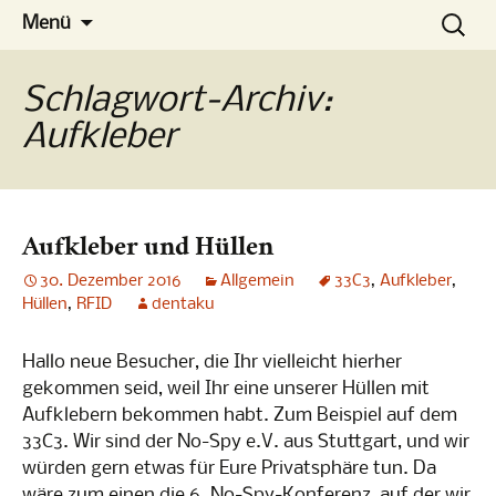
Die Konferenz
Zum
Suchen
No-Spy
Menü
Inhalt
nach:
springen
Schlagwort-Archiv:
Aufkleber
Aufkleber und Hüllen
30. Dezember 2016
Allgemein
33C3
,
Aufkleber
,
Hüllen
,
RFID
dentaku
Hallo neue Besucher, die Ihr vielleicht hierher
gekommen seid, weil Ihr eine unserer Hüllen mit
Aufklebern bekommen habt. Zum Beispiel auf dem
33C3. Wir sind der No-Spy e.V. aus Stuttgart, und wir
würden gern etwas für Eure Privatsphäre tun. Da
wäre zum einen die 6. No-Spy-Konferenz, auf der wir