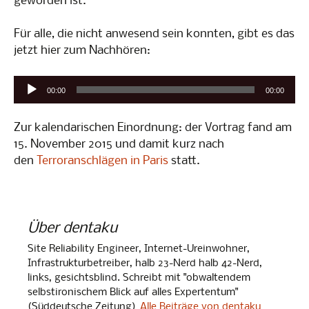
geworden ist.
Für alle, die nicht anwesend sein konnten, gibt es das
jetzt hier zum Nachhören:
Audio-
00:00
00:00
Player
Zur kalendarischen Einordnung: der Vortrag fand am
15. November 2015 und damit kurz nach
den
Terroranschlägen in Paris
statt.
Über dentaku
Site Reliability Engineer, Internet-Ureinwohner,
Infrastrukturbetreiber, halb 23-Nerd halb 42-Nerd,
links, gesichtsblind. Schreibt mit "obwaltendem
selbstironischem Blick auf alles Expertentum"
(Süddeutsche Zeitung)
Alle Beiträge von dentaku