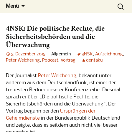
Die Konferenz
Zum
Suchen
No-Spy
Menü
Inhalt
nach:
springen
4NSK: Die politische Rechte, die
Sicherheitsbehörden und die
Überwachung
6. Dezember 2015
Allgemein
4NSK
,
Aufzeichnung
,
Peter Welchering
,
Podcast
,
Vortrag
dentaku
Der Journalist
Peter Welchering
, bekannt unter
anderem aus dem Deutschlandfunk, ist einer der
treuesten Redner unserer Konferenzreihe. Diesmal
sprach er über „Die politische Rechte, die
Sicherheitsbehörden und die Überwachung“. Der
Vortrag begann bei den
Ursprüngen der
Geheimdienste
in der Bundesrepublik Deutschland
und zeigte, dass es seitdem auch nicht viel besser