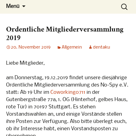
Die Konferenz
Zum
Suchen
No-Spy
Menü
Inhalt
nach:
springen
Ordentliche Mitgliederversammlung
2019
20. November 2019
Allgemein
dentaku
Liebe Mitglieder,
am Donnerstag, 19.12.2019 findet unsere diesjährige
Ordentliche Mitgliederversammlung des No-Spy e.V.
statt: Ab 19 Uhr im
Coworking0711
in der
Gutenbergstraße 77a, 1. OG (Hinterhof, gelbes Haus,
rote Tür) in 70197 Stuttgart. Es stehen
Vorstandswahlen an, und einige Vorstände stellen
ihre Posten zur Verfügung. Also bitte überlegt euch,
ob ihr Interesse habt, einen Vorstandsposten zu