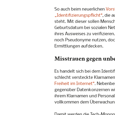
So auch beim neuerlichen
Vors
„Identifizierungspflicht“
, die 
steht. Mit dieser sollen Mens
Geburtsdatum bei sozialen Net
ihres Ausweises zu verifiziere
noch Pseudonyme nutzen, doc
Ermittlungen aufdecken.
Misstrauen gegen unb
Es handelt sich bei dem Identi
schlecht versteckte Klarnamen
Freiheit im Internet“
. Nebenbei
gegenüber Datenkonzernen wie
ihrem Klarnamen und Personala
vollkommen dem Überwachung
Damit werden die Tech-Monopo