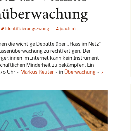
] Albträume:
nüberwachung
other“
] Albträume:
Identifizierungszwang
joachim
-Konferenz
hen die wichtige Debatte über „Hass im Netz“
assenüberwachung zu rechtfertigen. Der
rundrechte
ürger:innen im Internet kann kein Instrument
ht im Weltall
schaftlichen Minderheit zu bekämpfen. Ein
:30 Uhr –
Markus Reuter
– in
Überwachung
–
7
 Konferenz
en
ung
 Konferenz
p 2