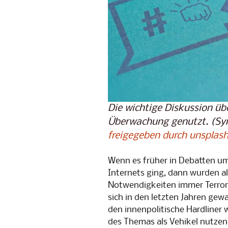
Snowden-
gegen Üb
PrismCam
Die wichtige Diskussion üb
Überwachung genutzt. (Sy
freigegeben durch unsplas
Wenn es früher in Debatten u
Internets ging, dann wurden a
Notwendigkeiten immer Terror
sich in den letzten Jahren gewa
den innenpolitische Hardliner 
des Themas als Vehikel nutzen,