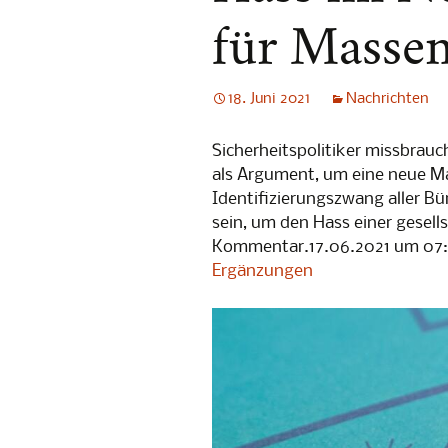
Abendgespräche
[Digitale
für Masse
„Little Br
[Digitale
18. Juni 2021
Nachrichten
„1984“
5. No-Spy
Sicherheitspolitiker missbrauc
als Argument, um eine neue M
Lesung: G
Identifizierungszwang aller B
gelten nic
sein, um den Hass einer gesell
Kommentar.17.06.2021 um 07
4. No-Spy
Ergänzungen
Lesen geg
Überwach
3. No-Spy
PrismCam