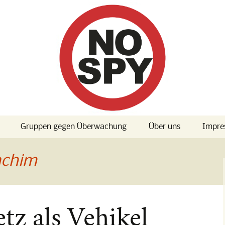
Gruppen gegen Überwachung
Über uns
Impre
 Konferenz
Presse
achim
 Konferenz
] Albträume:
d True Love
tz als Vehikel