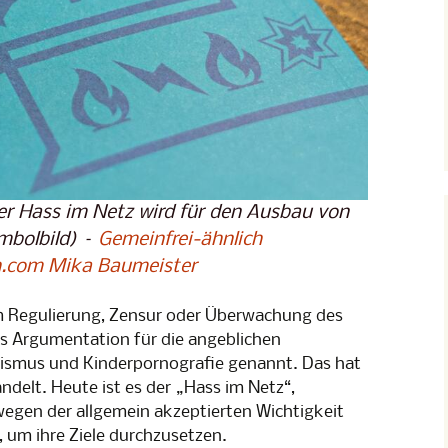
Lesung
erwachung
p 1
er Hass im Netz wird für den Ausbau von
mbolbild) –
Gemeinfrei-ähnlich
h.com
Mika Baumeister
m Regulierung, Zensur oder Überwachung des
ls Argumentation für die angeblichen
ismus und Kinderpornografie genannt. Das hat
ndelt. Heute ist es der „Hass im Netz“,
wegen der allgemein akzeptierten Wichtigkeit
 um ihre Ziele durchzusetzen.