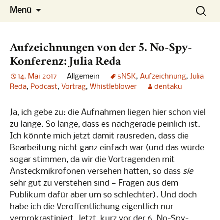
Die Konferenz
Zum
Suchen
No-Spy
Menü
Inhalt
nach:
springen
Aufzeichnungen von der 5. No-Spy-
Konferenz: Julia Reda
14. Mai 2017
Allgemein
5NSK
,
Aufzeichnung
,
Julia
Reda
,
Podcast
,
Vortrag
,
Whistleblower
dentaku
Ja, ich gebe zu: die Aufnahmen liegen hier schon viel
zu lange. So lange, dass es nachgerade peinlich ist.
Ich könnte mich jetzt damit rausreden, dass die
Bearbeitung nicht ganz einfach war (und das würde
sogar stimmen, da wir die Vortragenden mit
Ansteckmikrofonen versehen hatten, so dass
sie
sehr gut zu verstehen sind — Fragen aus dem
Publikum dafür aber um so schlechter). Und doch
habe ich die Veröffentlichung eigentlich nur
verprokrastiniert. Jetzt, kurz vor der 6. No-Spy-