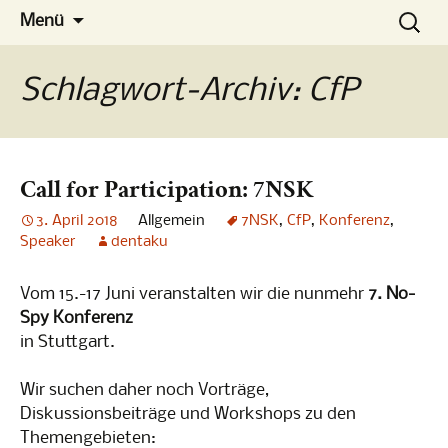
Die Konferenz
Zum
Suchen
No-Spy
Menü
Inhalt
nach:
springen
Schlagwort-Archiv: CfP
Call for Participation: 7NSK
3. April 2018
Allgemein
7NSK
,
CfP
,
Konferenz
,
Speaker
dentaku
Vom 15.-17 Juni veranstalten wir die nunmehr
7. No-
Spy Konferenz
in Stuttgart.
Wir suchen daher noch Vorträge,
Diskussionsbeiträge und Workshops zu den
Themengebieten: